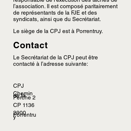
responsable de l’exécution des tâches de
l’association. Il est composé paritairement
de représentants de la FJE et des
syndicats, ainsi que du Secrétariat.
Le siège de la CPJ est à Porrentruy.
Contact
Le Secrétariat de la CPJ peut être
contacté à l’adresse suivante:
CPJ
Chemin
de la
Perche 2
CP 1136
2900
Porrentru
y